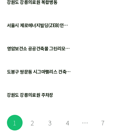
강원도 강릉의료원 복합병동
서울시 제로에너지빌딩(ZEB)인…
영암보건소 공공건축물 그린리모…
도봉구 쌍문동 시그마팰리스 건축…
강원도 강릉의료원 주차장
1
2
3
4
…
7